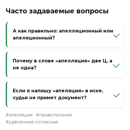
Часто задаваемые вопросы
А как правильно: апелляционный или
апеляционный?
Апелляционный — с двумя Л. Пример:
«апелляционный суд». Образовано от
Почему в слове «апелляция» две Ц, а
«апелляция», поэтому удвоение
не одна?
сохраняется.
Потому что суффикс «-аци-» (от лат. -atio). В
русском языке он часто передаётся как «-
Если я напишу «апеляция» в иске,
аци-» с Ц, но удвоение Ц — особенность
судья не примет документ?
именно этого слова. Запомните как
исключение.
Технически примут, но сделают
апелляция
правописание
замечание. В серьёзных организациях
удвоенные согласные
такие ошибки могут стать поводом для
отказа в рассмотрении. Лучше писать