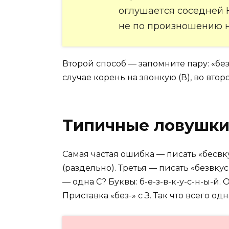
оглушается соседней 
не по произношению н
Второй способ — запомните пару: «б
случае корень на звонкую (В), во втор
Типичные ловушки 
Самая частая ошибка — писать «бесвкус
(раздельно). Третья — писать «безвку
— одна С? Буквы: б-е-з-в-к-у-с-н-ы-й. 
Приставка «без-» с З. Так что всего одн