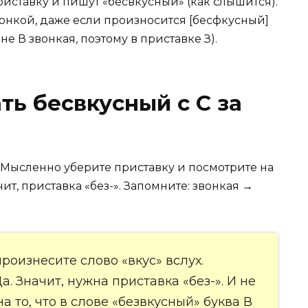
риставку и пишут «бесвкусный» (как слышится).
вонкой, даже если произносится [бесфкусный]
не В звонкая, поэтому в приставке З).
ть бесвкусный с С за
 Мысленно уберите приставку и посмотрите на
ит, приставка «без-». Запомните: звонкая →
произнесите слово «вкус» вслух.
. Значит, нужна приставка «без-». И не
 то, что в слове «безвкусный» буква В