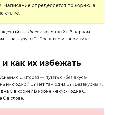
К. Написание определяется по корню, а
а стыке.
езвкусный» — «бессмысленный». В первом
ом — на глухую (С). Сравните и запомните.
и как их избежать
ный» с С. Вторая — путать с «без вкуса»
сный» с одной С? Нет, там одна С? «Безвкусный»
Одна С в корне? В корне «-вкус-» одна С.
а С в слове.