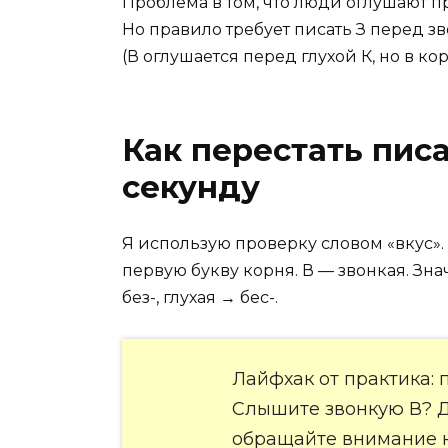
Проблема в том, что люди оглушают п
Но правило требует писать З перед з
(В оглушается перед глухой К, но в кор
Как перестать писа
секунду
Я использую проверку словом «вкус».
первую букву корня. В — звонкая. Знач
без-, глухая → бес-.
Лайфхак от практика: 
Слышите звонкую В? Да
обращайте внимание на