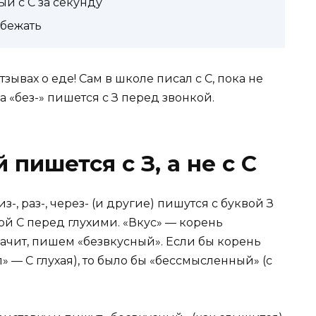
ый с С за секунду
збежать
зывах о еде! Сам в школе писал с С, пока не
а «без-» пишется с З перед звонкой.
пишется с З, а не с С
из-, раз-, через- (и другие) пишутся с буквой З
й С перед глухими. «Вкус» — корень
Значит, пишем «безвкусный». Если бы корень
» — С глухая), то было бы «бессмысленный» (с