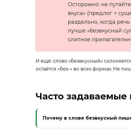
Осторожно: не путайте
вкуса» (предлог + сущ
раздельно, когда речь 
лучше «безвкусный су
слитное прилагательн
И ещё: слово «безвкусный» склоняется
остаётся «без-» во всех формах. Не п
Часто задаваемые
Почему в слове безвкусный пишет
Потому что корень начинается со з