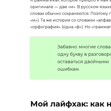
«грамматика», которое пришло к нам и
оригинале — две «м». В русском язы
словах обычно сохраняются. Поэтому
«м»). Та же история со словами «алфав
«орфография» (одна «ф»). Но «грамма
Забавно: многие слов
одну букву в разговор
оставаться двойными.
ошибкам.
Мой лайфхак: как 