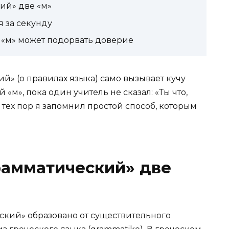
ий» две «м»
я за секунду
 «м» может подорвать доверие
й» (о правилах языка) само вызывает кучу
 «м», пока один учитель не сказал: «Ты что,
 тех пор я запомнил простой способ, которым
рамматический» две
еский» образовано от существительного