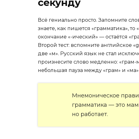
секунду
Всё гениально просто. Запомните слов
знаете, как пишется «грамматика», то
окончание «-ический» — остаётся «гра
Второй тест: вспомните английское 
две «м». Русский язык не стал исклю
произнесите слово медленно: «грам-
небольшая пауза между «грам» и «ма»
Мнемоническое правило
грамматика — это мама 
но работает.