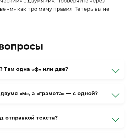
ический» с двумя «м». Проверяйте через
е «м» как про маму правил. Теперь вы не
 вопросы
? Там одна «ф» или две?
греческого orthos + grapho). Поэтому
й «ф». Но «грамматический» — это другое
двумя «м», а «грамота» — с одной?
ика» — из греческого, «грамота» — из
кое посредство). Исторически сложилось, и
д отправкой текста?
матика» и посчитайте буквы «м». Если
 «грамматический» их тоже две. Работает