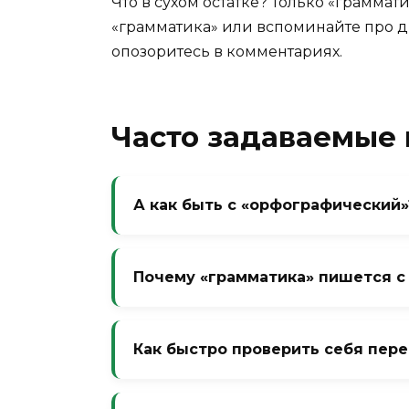
Что в сухом остатке? Только «граммат
«грамматика» или вспоминайте про дв
опозоритесь в комментариях.
Часто задаваемые
А как быть с «орфографический»
В слове «орфография» одна «ф» (от 
«орфографический» пишется с одно
Почему «грамматика» пишется с 
слово, не путайте.
Потому что разные корни. «Граммат
латинского (chartula через гречес
Как быстро проверить себя пере
менять это нельзя.
Мысленно произнесите слово «грам
вспомнили, что их две — значит, в