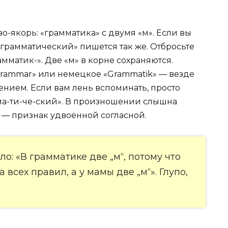
о-якорь: «грамматика» с двумя «м». Если вы
 «грамматический» пишется так же. Отбросьте
мматик-». Две «м» в корне сохраняются.
«grammar» или немецкое «Grammatik» — везде
чением. Если вам лень вспоминать, просто
ма-ти-че-ский». В произношении слышна
 — признак удвоенной согласной.
: «В грамматике две „м“, потому что
всех правил, а у мамы две „м“». Глупо,