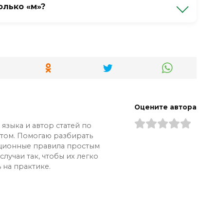
олько «м»?
рамматически правильное предложение» —
ание исходного слова.
Оцените автора
языка и автор статей по
ытом. Помогаю разбирать
ционные правила простым
лучаи так, чтобы их легко
 на практике.