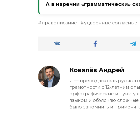
А в наречии «грамматически» ск
безотказно.
Две, как и в прилагательном. «Г
правописание
удвоенные согласные
две «м». Наречия сохраняют напис
Ковалёв Андрей
Я — преподаватель русского 
грамотности с 12-летним оп
орфографические и пунктуа
языком и объясняю сложные с
было запомнить и применять