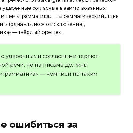
з греческого языка (grammatike). В греческом
ке удвоенные согласные в заимствованных
 пишем «грамматика» → «грамматический» (две
ит» (одна «л», но это исключение),
тика» — твёрдый орешек.
а с удвоенными согласными теряют
ной речи, но на письме должны
 «Грамматика» — чемпион по таким
не ошибиться за