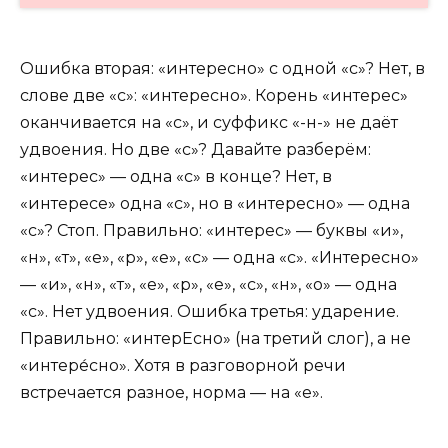
Ошибка вторая: «интересно» с одной «с»? Нет, в
слове две «с»: «интересно». Корень «интерес»
оканчивается на «с», и суффикс «-н-» не даёт
удвоения. Но две «с»? Давайте разберём:
«интерес» — одна «с» в конце? Нет, в
«интересе» одна «с», но в «интересно» — одна
«с»? Стоп. Правильно: «интерес» — буквы «и»,
«н», «т», «е», «р», «е», «с» — одна «с». «Интересно»
— «и», «н», «т», «е», «р», «е», «с», «н», «о» — одна
«с». Нет удвоения. Ошибка третья: ударение.
Правильно: «интерЕсно» (на третий слог), а не
«интере́сно». Хотя в разговорной речи
встречается разное, норма — на «е».