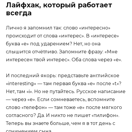
Лайфхак, который работает
всегда
Лично я запомнил так: слово «интересно»
происходит от слова «интерес». В «интересе»
буква «е» под ударением? Нет, но она
слышится отчётливо. Запомните фразу: «Мне
интересен твой интерес». Оба слова через «е».
И последний якорь: представьте английское
«interesting» — там первая буква «e» после «t»?
Нет, там «i». Но не путайтесь. Русское написание
— через «е». Если сомневаетесь, вспомните
слово «телефон» — там тоже «е» после мягкого
согласного? Да. И никто не пишет «тилифон».
Теперь вы знаете больше, чем я в тот день с
сочинением сына.