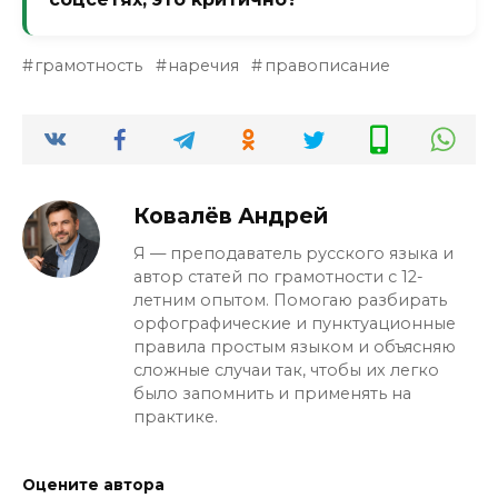
скучно. В большинстве контекстов они
взаимозаменяемы. Но в написании —
В неформальной переписке не критично,
«занимательно» проверяется словом
грамотность
наречия
правописание
но грамотные люди заметят ошибку. В
«занятие», там другая орфограмма.
блоге или статье для аудитории лучше
писать правильно. Ошибка в слове
«интересно» может снизить доверие к
автору. Лучше один раз запомнить
проверку через «интерес».
Ковалёв Андрей
Я — преподаватель русского языка и
автор статей по грамотности с 12-
летним опытом. Помогаю разбирать
орфографические и пунктуационные
правила простым языком и объясняю
сложные случаи так, чтобы их легко
было запомнить и применять на
практике.
Оцените автора