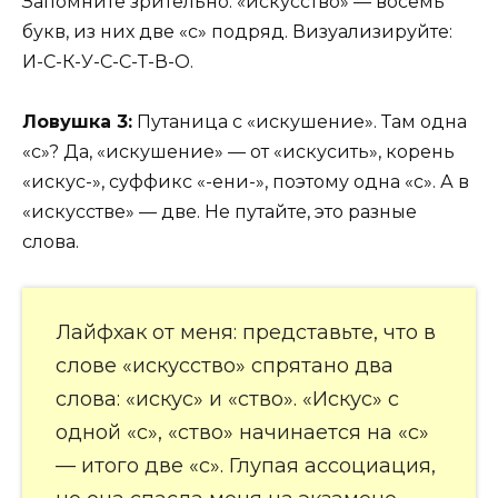
Запомните зрительно: «искусство» — восемь
букв, из них две «с» подряд. Визуализируйте:
И-С-К-У-С-С-Т-В-О.
Ловушка 3:
Путаница с «искушение». Там одна
«с»? Да, «искушение» — от «искусить», корень
«искус-», суффикс «-ени-», поэтому одна «с». А в
«искусстве» — две. Не путайте, это разные
слова.
Лайфхак от меня: представьте, что в
слове «искусство» спрятано два
слова: «искус» и «ство». «Искус» с
одной «с», «ство» начинается на «с»
— итого две «с». Глупая ассоциация,