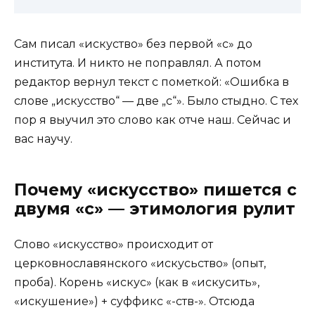
Сам писал «искуство» без первой «с» до
института. И никто не поправлял. А потом
редактор вернул текст с пометкой: «Ошибка в
слове „искусство“ — две „с“». Было стыдно. С тех
пор я выучил это слово как отче наш. Сейчас и
вас научу.
Почему «искусство» пишется с
двумя «с» — этимология рулит
Слово «искусство» происходит от
церковнославянского «искусьство» (опыт,
проба). Корень «искус» (как в «искусить»,
«искушение») + суффикс «-ств-». Отсюда