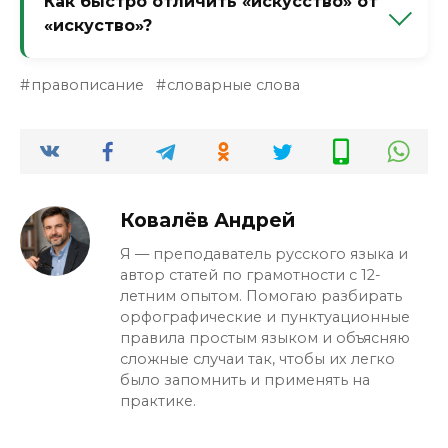
Как быстро отличить «искусство» от
чередование: в глаголах одна «с», в
«искуство»?
существительных на «-ство» — две.
Запомните как факт.
Мысленно произнесите «искусство» по
правописание
словарные слова
слогам: и-скус-ство. Слышите два «с»? Нет,
но визуализируйте. И запомните: если вам
кажется, что одна «с» — скорее всего, вы
ошибаетесь. Пишите с двумя.
Ковалёв Андрей
Я — преподаватель русского языка и
автор статей по грамотности с 12-
летним опытом. Помогаю разбирать
орфографические и пунктуационные
правила простым языком и объясняю
сложные случаи так, чтобы их легко
было запомнить и применять на
практике.