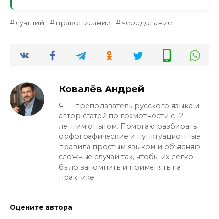
Маловероятно, но впечатление испортит.
лучший
правописание
чередование
В серьёзных компаниях обращают
внимание на грамотность.
Ковалёв Андрей
Я — преподаватель русского языка и
автор статей по грамотности с 12-
летним опытом. Помогаю разбирать
орфографические и пунктуационные
правила простым языком и объясняю
сложные случаи так, чтобы их легко
было запомнить и применять на
практике.
Оцените автора