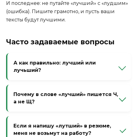
И последнее: не путайте «лучший» с «лудшим»
(ошибка). Пишите грамотно, и пусть ваши
тексты будут лучшими.
Часто задаваемые вопросы
А как правильно: лучший или
лучьший?
Лучший — без мягкого знака. Мягкий знак
не нужен, так как Ч и так мягкая.
Почему в слове «лучший» пишется Ч,
а не Щ?
Потому что это форма превосходной
степени от «хороший» с чередованием Х//
Если я напишу «лутший» в резюме,
Ш, но Ч сохраняется. Историческое
меня не возьмут на работу?
написание.