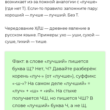
возникает из-за ложной аналогии с «лучше»
(где нет Т). Если-то правило: запомните пару:
хороший — лучше — лучший. Без Т.
Чередование Х//Ш — древнее явление в
русском языке. Примеры: ухо — уши, сухой —
суше, тихий — тише.
Факт: в слове «лучший» пишется
буква Щ? Нет, Ч? Давайте разберём:
корень «луч-» (от «лучше»), суффикс
«-ш-»? На самом деле «лучший» =
«луч» + «ш» + «ий». На стыке
получается ЧШ, но пишется ЧШ? В
слове «лучший» буква Ч, а не Щ.