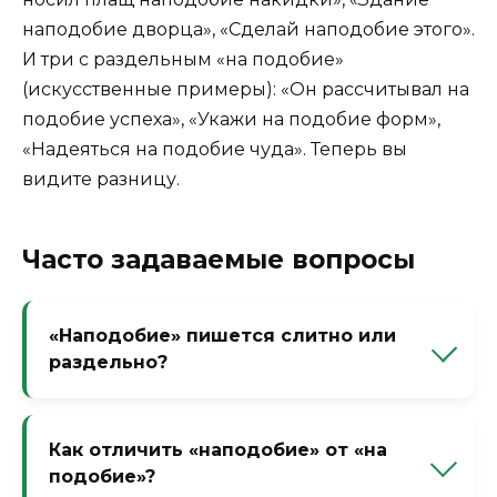
наподобие дворца», «Сделай наподобие этого».
И три с раздельным «на подобие»
(искусственные примеры): «Он рассчитывал на
подобие успеха», «Укажи на подобие форм»,
«Надеяться на подобие чуда». Теперь вы
видите разницу.
Часто задаваемые вопросы
«Наподобие» пишется слитно или
раздельно?
Слитно, если значение «вроде», «похоже
на» (предлог). Раздельно «на подобие» —
Как отличить «наподобие» от «на
редко, в значении «на сходство».
подобие»?