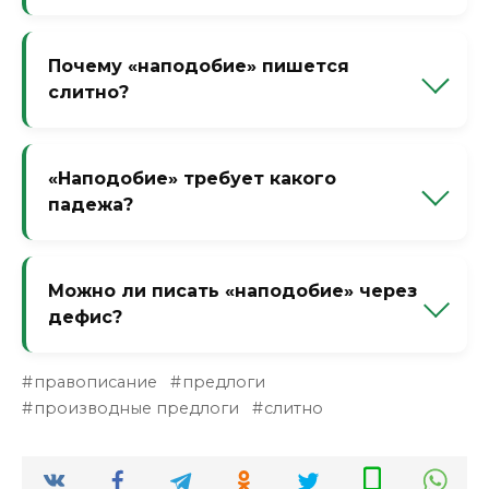
Замените на «вроде». Если подходит —
слитно. Если подходит «на сходство» —
Почему «наподобие» пишется
раздельно.
слитно?
Потому что это производный предлог,
образованный от существительного с
«Наподобие» требует какого
приставкой. Такие предлоги пишутся
падежа?
слитно.
Родительного падежа: «наподобие (чего?)
цветка», «наподобие (кого?) героя».
Можно ли писать «наподобие» через
дефис?
Нет, дефис не нужен. Только слитно или
правописание
предлоги
раздельно (в редких случаях).
производные предлоги
слитно