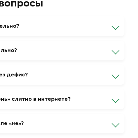
 вопросы
дельно?
х слова: частица «не» и наречие «очень».
иксирован ни в одном словаре.
ельно?
тому что без «не» не употребляется. Слова
 но «неохотно» — это антоним, устоявшееся
ез дефис?
очетание.
льно через пробел.
нь» слитно в интернете?
ния к экономии символов. Влияние
 раздельно, но люди копируют слитность из
ле «не»?
ечием не ставится никогда. Только если «не