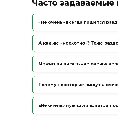
Часто задаваемые
«Не очень» всегда пишется раз
Да, всегда. Это два самостоятельны
Слитный вариант «неочень» не заф
А как же «неохотно»? Тоже разд
Нет, «неохотно» пишется слитно, по
«охотно» в значении наречия есть,
Можно ли писать «не очень» чер
слово. А «не очень» — свободное с
Нет. Дефис не нужен. Только разде
Почему некоторые пишут «неоче
Из-за неграмотности или стремле
английского, где not very пишется
«Не очень» нужна ли запятая пос
других слов. Это ошибка.
Нет. Запятая между частицей и нар