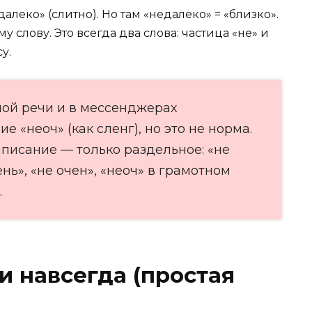
леко» (слитно). Но там «недалеко» = «близко».
 слову. Это всегда два слова: частица «не» и
у.
ной речи и в мессенджерах
 «неоч» (как сленг), но это не норма.
писание — только раздельное: «не
нь», «не очен», «неоч» в грамотном
.
и навсегда (простая