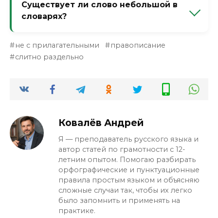
Существует ли слово небольшой в
опыт» = опыт не является большим (может
словарях?
быть средним или маленьким).
Да, слово «небольшой» есть в словарях.
не с прилагательными
правописание
Оно означает «маленький,
слитно раздельно
незначительный по размеру».
Ковалёв Андрей
Я — преподаватель русского языка и
автор статей по грамотности с 12-
летним опытом. Помогаю разбирать
орфографические и пунктуационные
правила простым языком и объясняю
сложные случаи так, чтобы их легко
было запомнить и применять на
практике.