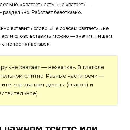
льно. «Хватает» есть, «не хватает» —
— раздельно. Работает безотказно.
но вставить слово. «Не совсем хватает», «не
А если слово вставить можно — значит, пишем
е не терпят вставок.
ру «не хватает — нехватка». В глаголе
тельном слитно. Разные части речи —
те: «не хватает денег» (глагол) и
ествительное).
в важном тексте или