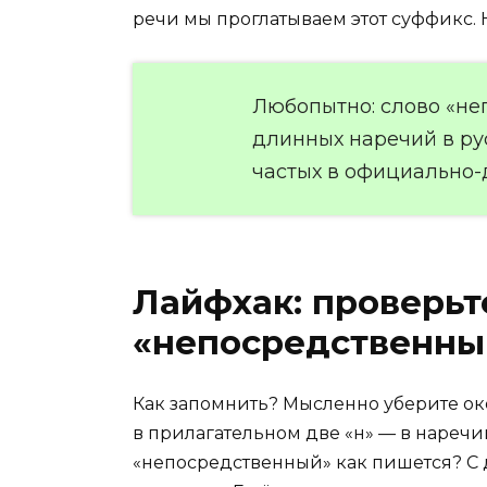
речи мы проглатываем этот суффикс. Н
Любопытно: слово «не
длинных наречий в рус
частых в официально-
Лайфхак: проверьт
«непосредственны
Как запомнить? Мысленно уберите око
в прилагательном две «н» — в наречии
«непосредственный» как пишется? С д