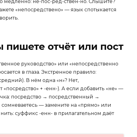
во медленно: не-пос-ред-ствен-но. Слышите?
скажете «непосредствено» — язык спотыкается
оворить.
ы пишете отчёт или пост
твенное руководство» или «непосредственно
осается в глаза. Экстренное правило:
редний). В нём одна «н»? Нет,
 «посредство» + -енн-). А если добавить «не» —
чка: посредство → посредственный →
и сомневаетесь — замените на «прямо» или
нить: суффикс -енн- в прилагательном даёт