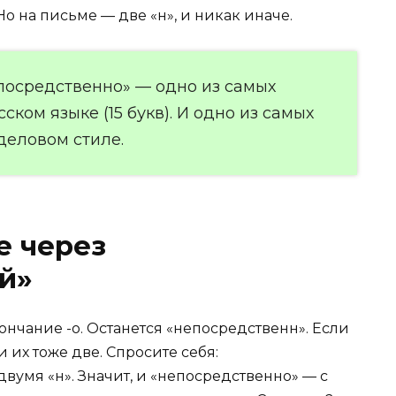
о на письме — две «н», и никак иначе.
посредственно» — одно из самых
ском языке (15 букв). И одно из самых
деловом стиле.
е через
й»
нчание -о. Останется «непосредственн». Если
 их тоже две. Спросите себя:
вумя «н». Значит, и «непосредственно» — с