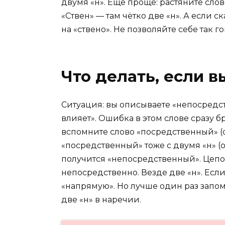
двумя «н». Ещё проще: растяните сло
«Ствен» — там чётко две «н». А если 
на «ствено». Не позволяйте себе так г
Что делать, если в
Ситуация: вы описываете «непосредс
влияет». Ошибка в этом слове сразу бр
вспомните слово «посредственный» (с
«посредственный» тоже с двумя «н» (от
получится «непосредственный». Цепо
непосредственно. Везде две «н». Есл
«напрямую». Но лучше один раз запом
две «н» в наречии.