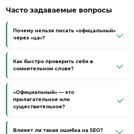
Часто задаваемые вопросы
Почему нельзя писать «офицальный»
через «ца»?
Потому что это словарное слово
латинского происхождения. В русском
Как быстро проверить себя в
языке закрепился вариант
сомнительном слове?
«официальный» с суффиксом -иальн-, где
после «ц» всегда пишется «и».
Вспомните однокоренные слова: официй,
официально. Если сложно — откройте
«Официальный» — это
словарь или используйте автозамену в
прилагательное или
текстовом редакторе.
существительное?
Прилагательное. Обозначает признак
предмета. Но есть и существительное
Влияет ли такая ошибка на SEO?
«официал» (устаревшее, означало