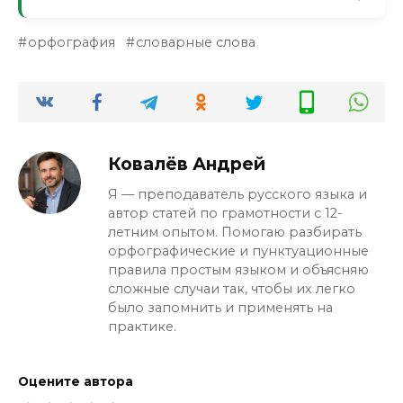
чиновника). Современные словари его
Да. Поисковики считают «официальный»
почти не фиксируют.
орфография
словарные слова
и «офицальный» разными словами. Если
ваш ключевой запрос с «ци», а вы
написали с «ца» — вы теряете трафик по
правильному варианту.
Ковалёв Андрей
Я — преподаватель русского языка и
автор статей по грамотности с 12-
летним опытом. Помогаю разбирать
орфографические и пунктуационные
правила простым языком и объясняю
сложные случаи так, чтобы их легко
было запомнить и применять на
практике.
Оцените автора