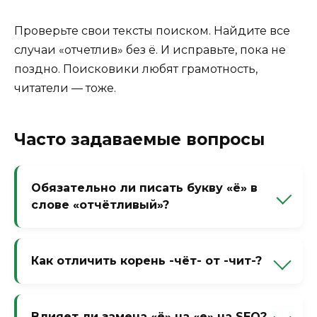
Проверьте свои тексты поиском. Найдите все
случаи «отчетлив» без ё. И исправьте, пока не
поздно. Поисковики любят грамотность,
читатели — тоже.
Часто задаваемые вопросы
Обязательно ли писать букву «ё» в
слове «отчётливый»?
По правилам орфографии — да, если
слово стоит под ударением. На практике
Как отличить корень -чёт- от -чит-?
«ё» часто заменяют на «е», но это считается
небрежностью и снижает грамотность
Под ударением пишется -чёт- (отчёт,
текста.
расчёт), без ударения -чит- (прочитать,
Влияет ли замена «ё» на «е» на SEO?