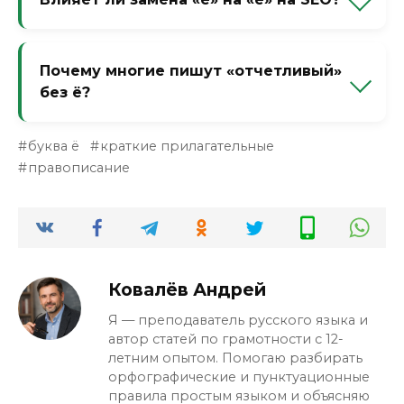
вычитать). В слове «отчётливый» ударение
на корне — значит, нужна «ё».
Прямо — почти нет. Но косвенно — да.
Поисковики учитывают качество текста.
Почему многие пишут «отчетливый»
Ошибки в ударных гласных снижают
без ё?
доверие и поведенческие факторы.
Из-за традиции заменять «ё» на «е» в
буква ё
краткие прилагательные
печатных текстах — это якобы ускоряет
правописание
набор. Но это привычка из эпохи
пишущих машинок, а сейчас она только
портит грамотность.
Ковалёв Андрей
Я — преподаватель русского языка и
автор статей по грамотности с 12-
летним опытом. Помогаю разбирать
орфографические и пунктуационные
правила простым языком и объясняю