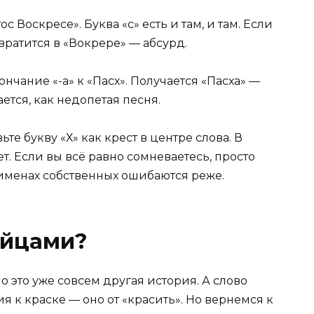
 Воскресе». Буква «с» есть и там, и там. Если
евратится в «Вокрере» — абсурд.
нчание «-а» к «Пасх». Получается «Пасха» —
ется, как недопетая песня.
те букву «Х» как крест в центре слова. В
нет. Если вы всё равно сомневаетесь, просто
В именах собственных ошибаются реже.
яйцами?
но это уже совсем другая история. А слово
я к краске — оно от «красить». Но вернемся к