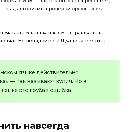
форма с «сх» — как в словах «воскресение»,
«паска», алгоритмы проверки орфографии
ечатаете «светлая паска», отправляете в
 молчат. Не попадайтесь! Лучше запомнить
инском языке действительно
ка» — так называют кулич. Но в
языке это грубая ошибка.
нить навсегда