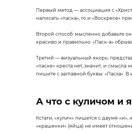
Первый метод — ассоциация с «Христос
написать «паска», то и «Воскресе» пр
Второй способ: мысленно добавьте око
красиво и правильно. «Паск-а» обрыва
Третий — визуальный якорь: представь
«паске» креста нет, значит, и смысла 
пишите с заглавной буквы: «Пасха». 
А что с куличом и 
Кстати, «кулич» пишется с двумя «и», 
«крашенки» (яйца) не имеет отношени