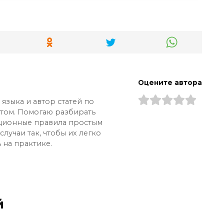
 «-ому/-ему/-ски», поэтому пишутся слитно.
под дефисное правило. Не путайте.
Оцените автора
языка и автор статей по
ытом. Помогаю разбирать
ционные правила простым
лучаи так, чтобы их легко
 на практике.
й