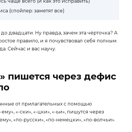
сь чаще всего (и как это исправить)
иса (спойлер: заметят все)
 до двадцати. Ну правда, зачем эта чёрточка? А
остое правило, и я почувствовал себя полным
а. Сейчас и вас научу.
» пишется через дефис
ло
ванные от прилагательных с помощью
ему», «-ски», «-цки», «-ьи», пишутся через
му», «по-русски», «по-немецки», «по-волчьи».