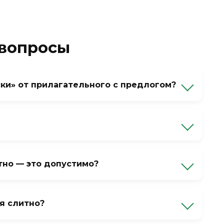
 вопросы
ски» от прилагательного с предлогом?
а русском языке» или «как русский» — это
относится к существительному — например,
дефиса нет, потому что «по» предлог, а
 «по-» + местоимение «моему» в дательном
ся через дефис. Исключений нет.
тно — это допустимо?
аписание «порусски» не зафиксировано ни в
 Или, в редких случаях, раздельно, если это
я слитно?
тно — никогда.
речия, образованные от приставки «по-» и