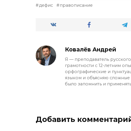
дефис
правописание
корня «всюду», не имеют суффиксов
Но «по-русски» — чётко подпадает 
Ковалёв Андрей
Я — преподаватель русского 
грамотности с 12-летним оп
орфографические и пунктуа
языком и объясняю сложные с
было запомнить и применять
Добавить комментари