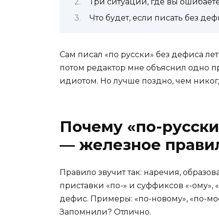
Три ситуации, где вы ошибаете
Что будет, если писать без деф
Сам писал «по русски» без дефиса лет
потом редактор мне объяснил одно пр
идиотом. Но лучше поздно, чем никогд
Почему «по-русски
— железное прави
Правило звучит так: наречия, образо
приставки «по-» и суффиксов «-ому», «-
дефис. Примеры: «по-новому», «по-мое
Запомнили? Отлично.