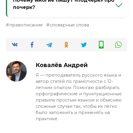
Почему многие пишут «подчерк» про
ударением (че́ртит). А приставка «по-»
почерк?
запоминается. Но проще — запомнить
пару «почерк — подчерк» как разные
Из-за влияния глагола «подчеркнуть» и
слова.
правописание
словарные слова
общей приставки «под-», которая часто
встречается. Мозг автоматически
добавляет «д» по аналогии. Лечится
осознанностью и практикой.
Ковалёв Андрей
Я — преподаватель русского языка и
автор статей по грамотности с 12-
летним опытом. Помогаю разбирать
орфографические и пунктуационные
правила простым языком и объясняю
сложные случаи так, чтобы их легко
было запомнить и применять на
практике.