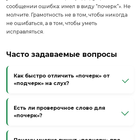
сообщении ошибка: имел в виду “почерк”». Не
молчите. Грамотность не в том, чтобы никогда
не ошибаться, а в том, чтобы уметь
исправляться.
Часто задаваемые вопросы
Как быстро отличить «почерк» от
«подчерк» на слух?
Никак. На слух они почти идентичны в
быстрой речи. Только по контексту. Если
Есть ли проверочное слово для
речь о письме руками — «почерк». Если о
«почерк»?
выделении или подчёркивании —
«подчерк» (с буквой «д»).
Да, слово «чертит» или «черта». В корне
«черк» — буква «е» проверяется