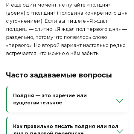
И ещё один момент: не путайте «полдня»
(время) с «пол дня» (половина конкретного дня
с уточнением). Если вы пишете «Я ждал
полдня» — слитно. «Я ждал пол первого дня» —
раздельно, потому что появилось слово
«первого». Но второй вариант настолько редко
встречается, что можно о нём забыть.
Часто задаваемые вопросы
Полдня — это наречие или
существительное
Существительное в форме родительного
падежа. Обозначает половину дня.
Как правильно писать полдня или пол
Отвечает на вопрос «чего?» или
дня в деловой переписке