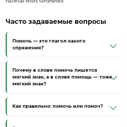
тысячах моих читателей.
Часто задаваемые вопросы
Помочь — это глагол какого
спряжения?
Помочь — это инфинитив глагола 1-го
спряжения. В личных формах он меняется:
Почему в слове помочь пишется
я помогу, ты поможешь, он поможет.
мягкий знак, а в слове помощь — тоже
мягкий знак?
Совпадение. В глаголе помочь Ь —
показатель инфинитива. В
Как правильно: помочь или помоч?
существительном помощь Ь — показатель
женского рода 3-го склонения (как ночь,
Только помочь. Вариант помоч без
дочь, печь).
мягкого знака — орфографическая