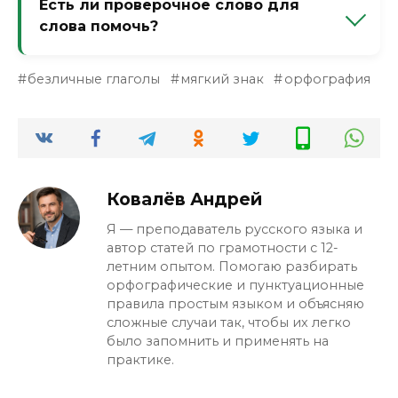
Есть ли проверочное слово для
ошибка, такого слова в русском языке нет.
слова помочь?
Нет, но есть правило: задайте вопрос «что
безличные глаголы
мягкий знак
орфография
делать?» — если вопрос с мягким знаком,
то и глагол с мягким знаком.
Ковалёв Андрей
Я — преподаватель русского языка и
автор статей по грамотности с 12-
летним опытом. Помогаю разбирать
орфографические и пунктуационные
правила простым языком и объясняю
сложные случаи так, чтобы их легко
было запомнить и применять на
практике.