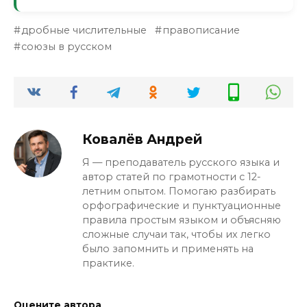
Нет, оно активно используется в книжной
дробные числительные
правописание
и деловой речи. В разговорной чаще
союзы в русском
заменяют на «потому что» или «так как», но
«поскольку» вполне современно.
Ковалёв Андрей
Я — преподаватель русского языка и
автор статей по грамотности с 12-
летним опытом. Помогаю разбирать
орфографические и пунктуационные
правила простым языком и объясняю
сложные случаи так, чтобы их легко
было запомнить и применять на
практике.
Оцените автора