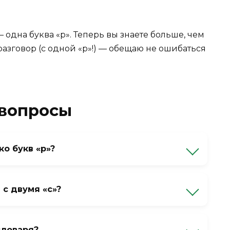
— одна буква «р». Теперь вы знаете больше, чем
азговор (с одной «р»!) — обещаю не ошибаться
 вопросы
ко букв «р»?
уква «р» в корне. Пишется «разговаривать», а
 с двумя «с»?
вка «рас-» заканчивается на «с», а корень «-
т стык двух одинаковых букв. В «разговоре»
словаря?