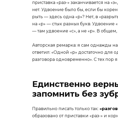
приставка «раз-» заканчивается на «з»
нет. Удвоение было бы, если бы корен
рыть — здесь одна «р»? Нет, в «разрыть
на «р» — стык разных букв. Удвоение «р
— там удвоение «с», а не «р». В общем
Авторская ремарка: я сам однажды на
ответил: «Одной «р» достаточно для о
разговора одновременно». С тех пор я
Единственно верны
запомнить без зу
Правильно писать только так:
«разгов
образовано от приставки «раз-» и корн