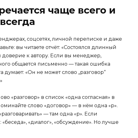
речается чаще всего и
авсегда
енджерах, соцсетях, личной переписке и даже
вьте: вы читаете отчёт: «Состоялся длинный
я доверие к автору. Если вы менеджер,
 много общается письменно — такая ошибка
 думает: «Он не может слово „разговор“
»
ово «разговор» в список «одна согласная» в
поминайте слово «договор» — в нём одна «р».
«разговаривать» — там одна «р». Если
«беседа», «диалог», «обсуждение». Но лучше