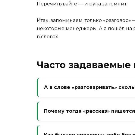
Перечитывайте — и рука запомнит.
Итак, запоминаем: только «разговор» 
некоторые менеджеры. А я пошёл на р
в словах.
Часто задаваемые
А в слове «разговаривать» сколь
В глаголе «разговаривать» — одна б
не «разговарривать».
Почему тогда «рассказ» пишется
Потому что в слове «рассказ» приста
сказ» начинается на «с» — возникае
Как быстро проверить себя без 