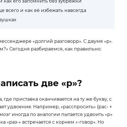
 как его запомнить без зубрёжки
ще всего и как её избежать навсегда
овушках
 мессенджере «долгий разговорр». С двумя «р».
хом?» Сегодня разбираемся, как правильно:
аписать две «р»?
, где приставка оканчивается на ту же букву, с
ет удвоение. Например, «расспросить» (рас- +
аш мозг иногда по аналогии пытается удвоить «р»
ка «раз-» встречается с корнем «-говор». Но