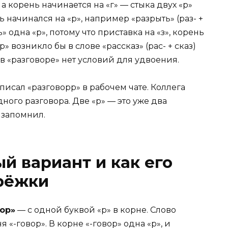
, а корень начинается на «г» — стыка двух «р»
ь начинался на «р», например «разрыть» (раз- +
» одна «р», потому что приставка на «з», корень
» возникло бы в слове «рассказ» (рас- + сказ)
, в «разговоре» нет условий для удвоения.
писал «разговорр» в рабочем чате. Коллега
дного разговора. Две «р» — это уже два
 запомнил.
й вариант и как его
брёжки
ор»
— с одной буквой «р» в корне. Слово
я «-говор». В корне «-говор» одна «р», и