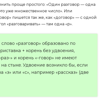
мнить проще простого: «Один разговор — одна
о это уже множественное число». Или
овор» пишется так же, как «договор» — с одной
гол «разговаривать» — там одна «р».
 слово «разговор» образовано по
риставка + корень без удвоения,
«раз-» и корень «-говор» не имеют
на стыке. Удвоение возникло бы, если
а «з» или «с», например «рассказ» (две