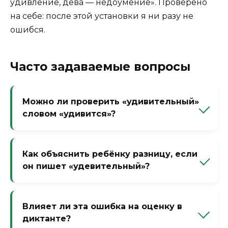
удивление, дева — недоумение». Проверено
на себе: после этой установки я ни разу не
ошибся.
Часто задаваемые вопросы
Можно ли проверить «удивительный»
словом «удивится»?
Нет, потому что в «удивится» тоже корень
«-див-». Это однокоренное слово, но оно
Как объяснить ребёнку разницу, если
не поможет отличить «и» от «е» — вам
он пишет «удевительный»?
нужно именно «диво» с чёткой буквой «и»
под ударением.
Скажите: «Представь, что ты видишь чудо
— диво. Ты удивляешься. А дева — это
Влияет ли эта ошибка на оценку в
девушка. Ты удивляешься девушке?
диктанте?
Иногда да, но слово пишется от чуда, а не