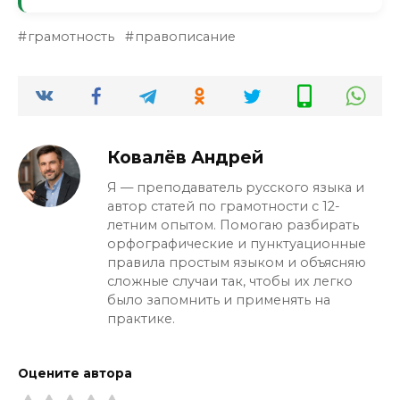
от девушки».
Да, это орфографическая ошибка на
грамотность
правописание
проверяемую гласную в корне. Учитель
снизит балл, если вы напишете
«удевительный» вместо «удивительный».
Ковалёв Андрей
Я — преподаватель русского языка и
автор статей по грамотности с 12-
летним опытом. Помогаю разбирать
орфографические и пунктуационные
правила простым языком и объясняю
сложные случаи так, чтобы их легко
было запомнить и применять на
практике.
Оцените автора