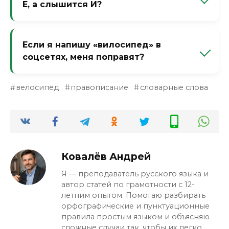
Е, а слышится И?
вариант, но лучше использовать
«велосипедный».
Потому что в безударной позиции Е
редуцируется до И. Но проверочных слов
Если я напишу «вилосипед» в
нет, поэтому просто запомните написание
соцсетях, меня поправят?
через Е.
Скорее всего, да. Граммар-наци любят
велосипед
правописание
словарные слова
такие ошибки. Лучше писать правильно
через Е.
Ковалёв Андрей
Я — преподаватель русского языка и
автор статей по грамотности с 12-
летним опытом. Помогаю разбирать
орфографические и пунктуационные
правила простым языком и объясняю
сложные случаи так, чтобы их легко