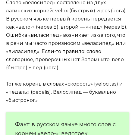
Слово «велосипед» составлено из двух
латинских корней: velox (быстрый) и pes (нога).
В русском языке первый корень передаётся
как «вело-» (через Е), второй — «-пед» (через Е).
Ошибка «виласипед» возникает из-за того, что
в речи мы часто произносим «веласипед» или
«виласипед». Если-то правило: слово
словарное, проверочных нет. Запомните: вело-
(быстро) + пед (нога).
Тот же корень в словах «скорость» (velocitas) и
«педаль» (pedalis). Велосипед — буквально
«быстроног».
Факт: в русском языке много слов с
корнем «вело-»: велотрек,