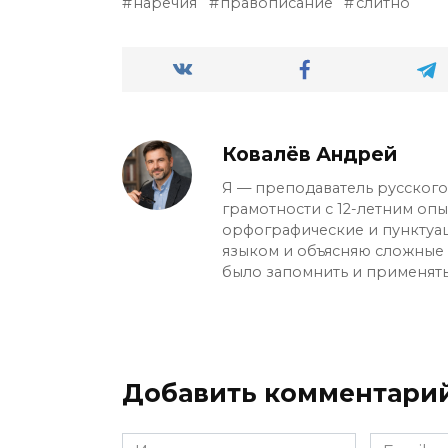
наречия
правописание
слитно
остаётся слитным.
Ковалёв Андрей
Я — преподаватель русского 
грамотности с 12-летним оп
орфографические и пунктуа
языком и объясняю сложные с
было запомнить и применять
Добавить комментари
Имя
Email