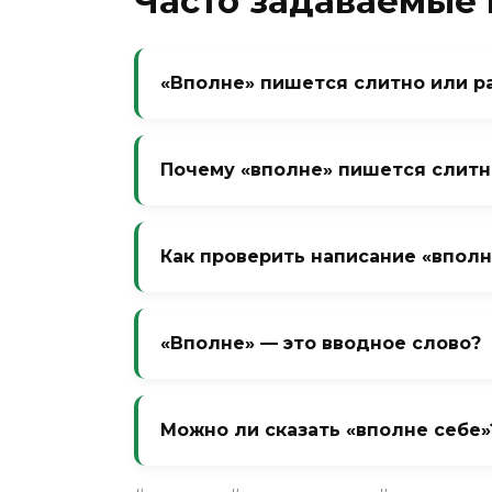
Часто задаваемые
«Вполне» пишется слитно или р
Всегда слитно. Это наречие, образ
вариант не существует.
Почему «вполне» пишется слитн
Потому что это наречие с приставк
нет самостоятельного существител
Как проверить написание «вполн
Замените на «полностью» или «со
слитно.
«Вполне» — это вводное слово?
Нет, это наречие степени. Вводным
не стоит в начале обособленного об
Можно ли сказать «вполне себе»
Да, разговорный вариант: «Он впо