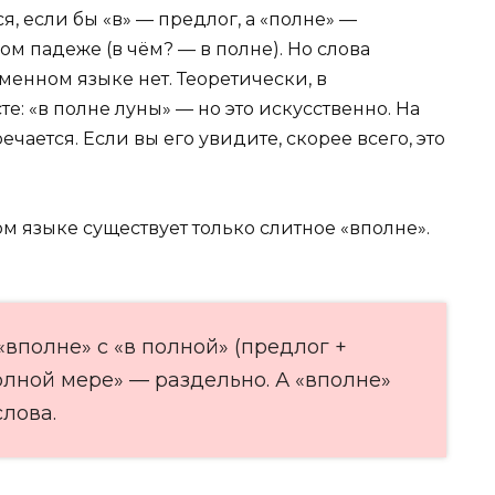
я, если бы «в» — предлог, а «полне» —
м падеже (в чём? — в полне). Но слова
менном языке нет. Теоретически, в
: «в полне луны» — но это искусственно. На
чается. Если вы его увидите, скорее всего, это
м языке существует только слитное «вполне».
«вполне» с «в полной» (предлог +
олной мере» — раздельно. А «вполне»
слова.