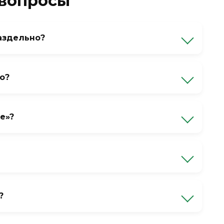
 вопросы
аздельно?
ованное от устаревшего «полне». Раздельный
о?
ой «в-». Такие наречия пишутся слитно, если
ьного.
е»?
вершенно». Если замена подходит — пишите
 не является, запятыми не выделяется (если
орота).
?
лне себе нормальный». Написание «вполне»