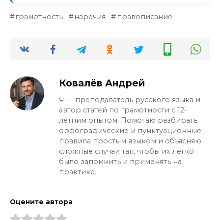
«здесь». А в чате с друзьями можно и «тут».
Да, это грубая орфографическая ошибка.
Но грамматически оба правильные.
грамотность
наречия
правописание
HR-специалист может подумать, что вы
Главное — не писать «сдесь».
невнимательны или не знаете
элементарных правил. В резюме каждое
слово на счету. Лучше один раз запомнить
«здесь» с «з», чем потом терять работу.
Ковалёв Андрей
Я — преподаватель русского языка и
автор статей по грамотности с 12-
летним опытом. Помогаю разбирать
орфографические и пунктуационные
правила простым языком и объясняю
сложные случаи так, чтобы их легко
было запомнить и применять на
практике.
Оцените автора