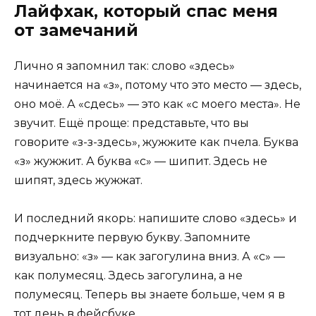
Лайфхак, который спас меня
от замечаний
Лично я запомнил так: слово «здесь»
начинается на «з», потому что это место — здесь,
оно моё. А «сдесь» — это как «с моего места». Не
звучит. Ещё проще: представьте, что вы
говорите «з-з-здесь», жужжите как пчела. Буква
«з» жужжит. А буква «с» — шипит. Здесь не
шипят, здесь жужжат.
И последний якорь: напишите слово «здесь» и
подчеркните первую букву. Запомните
визуально: «з» — как загогулина вниз. А «с» —
как полумесяц. Здесь загогулина, а не
полумесяц. Теперь вы знаете больше, чем я в
тот день в фейсбуке.