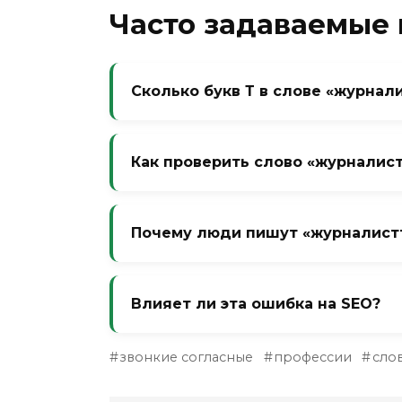
Часто задаваемые
Сколько букв Т в слове «журнали
Одна буква Т. Суффикс -ист всегда
Как проверить слово «журналист
Вспомните слова на -ист: «гитарист»
Почему люди пишут «журналистт
Из-за ложной аналогии со словами «
желания выделить профессию.
Влияет ли эта ошибка на SEO?
Да. По запросу «журналистт» трафи
звонкие согласные
профессии
сло
убивает весь профессиональный т