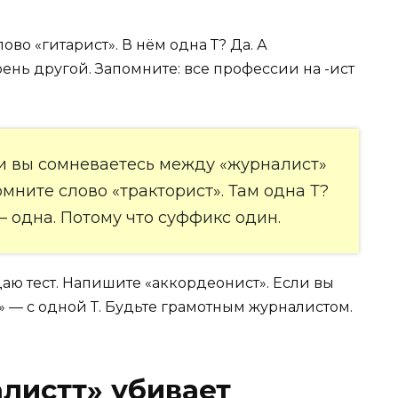
во «гитарист». В нём одна Т? Да. А
рень другой. Запомните: все профессии на -ист
ли вы сомневаетесь между «журналист»
мните слово «тракторист». Там одна Т?
— одна. Потому что суффикс один.
даю тест. Напишите «аккордеонист». Если вы
ст» — с одной Т. Будьте грамотным журналистом.
листт» убивает