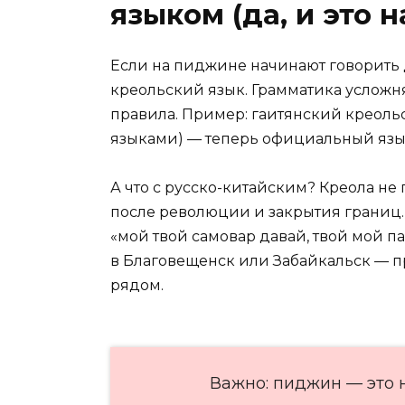
языком (да, и это 
Если на пиджине начинают говорить 
креольский язык. Грамматика усложня
правила. Пример: гаитянский креоль
языками) — теперь официальный язык
А что с русско-китайским? Креола не
после революции и закрытия границ.
«мой твой самовар давай, твой мой п
в Благовещенск или Забайкальск — п
рядом.
Важно: пиджин — это н