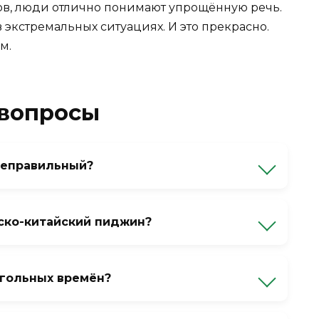
ров, люди отлично понимают упрощённую речь.
экстремальных ситуациях. И это прекрасно.
м.
 вопросы
неправильный?
тема, просто очень упрощённая. У него есть
ою функцию — обеспечивать общение.
ско-китайский пиджин?
— как называть детский велосипед
лье, Приморье) на рынках и среди старшего
ет — русские китайцев и так понимают, а
агольных времён?
лько реликты.
словами «вчера», «завтра», «уже». А