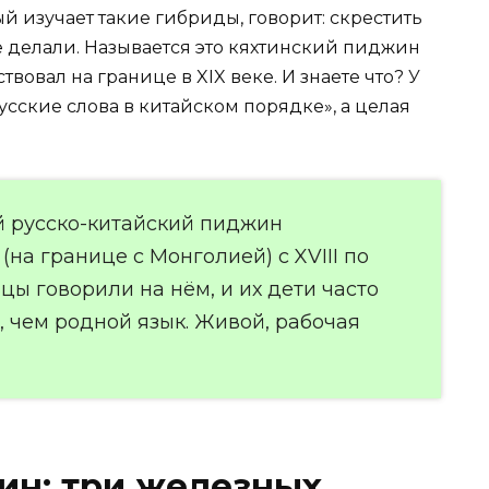
й изучает такие гибриды, говорит: скрестить
е делали. Называется это кяхтинский пиджин
овал на границе в XIX веке. И знаете что? У
усские слова в китайском порядке», а целая
й русско-китайский пиджин
(на границе с Монголией) с XVIII по
вцы говорили на нём, и их дети часто
 чем родной язык. Живой, рабочая
ин: три железных