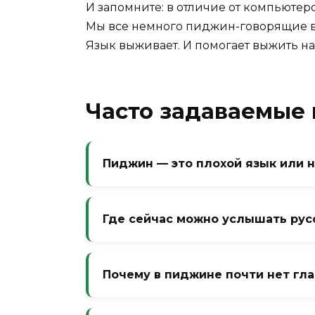
И запомните: в отличие от компьюте
Мы все немного пиджин-говорящие в 
Язык выживает. И помогает выжить на
Часто задаваемые
Пиджин — это плохой язык или 
Нет. Это полноценная языковая сис
свои правила, и он выполняет св
Где сейчас можно услышать рус
Называть пиджин «неправильным» 
«неправильным» взрослым.
В приграничных регионах (Забайка
поколения торговцев. Но он исчеза
Почему в пиджине почти нет гл
китайцы учат русский. Остались то
Потому что время легко обозначить 