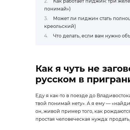
Как работает пиджин: три жел
понимай»)
Может ли пиджин стать полноц
креольский)
Что делать, если вам нужно об
Как я чуть не заго
русском в пригран
Еду я как-то в поезде до Владивосток
твой понимай нету». А я ему — «найди
он, живой пример того, как рождаютс
простая человеческая нужда: продать,