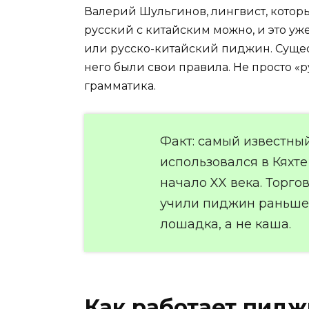
Валерий Шульгинов, лингвист, которы
русский с китайским можно, и это уж
или русско-китайский пиджин. Существ
него были свои правила. Не просто «р
грамматика.
Факт: самый известны
использовался в Кяхте 
начало XX века. Торго
учили пиджин раньше,
лошадка, а не каша.
Как работает пидж