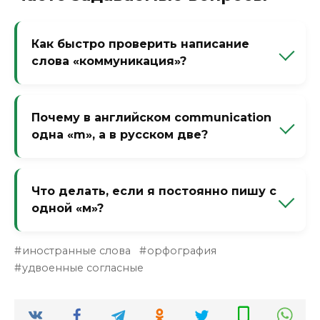
Как быстро проверить написание
слова «коммуникация»?
Вспомните слово «коммуна». Оно пишется
с двумя «м». «Коммуникация»
Почему в английском communication
однокоренное — значит, тоже две «м».
одна «m», а в русском две?
Проверка занимает секунду.
Потому что русский язык сохранил
удвоение из латинского communicatio
Что делать, если я постоянно пишу с
(две «m»). Английский упростил
одной «м»?
написание до одной «m». У разных языков
— разные правила заимствования.
Создайте ментальную ассоциацию:
иностранные слова
орфография
«коммуникация» = «коммуна» + «кация».
удвоенные согласные
Напишите на стикере «две ММ» и
приклейте на монитор. Через неделю
ошибка уйдёт.