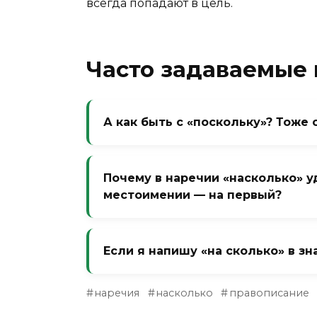
всегда попадают в цель.
Часто задаваемые
А как быть с «поскольку»? Тоже 
Да, «поскольку» — союз, пишется сл
«Поскольку ты пришёл, начнём». Не 
Почему в наречии «насколько» уд
очень редко.
местоимении — на первый?
Так исторически сложилось. В наре
ударение сместилось. В местоимени
Если я напишу «на сколько» в зн
предлог более самостоятелен.
Да. Например, «на сколько ты уста
наречия
насколько
правописание
степень усталости. Правильно: «нас