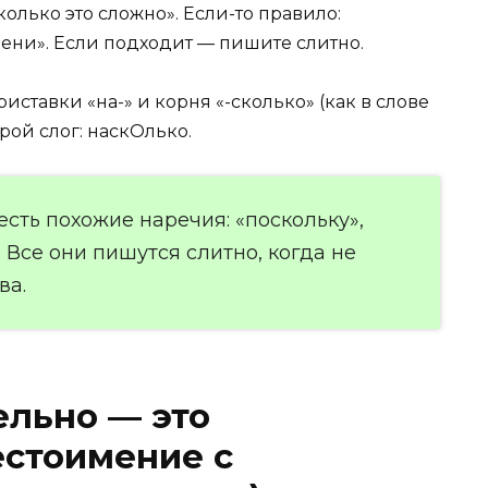
сколько это сложно». Если-то правило:
пени». Если подходит — пишите слитно.
иставки «на-» и корня «-сколько» (как в слове
рой слог: наскОлько.
 есть похожие наречия: «поскольку»,
. Все они пишутся слитно, когда не
ва.
ельно — это
естоимение с