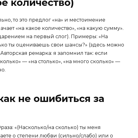
ое количество)
ьно, то это предлог «на» и местоимение
чает «на какое количество», «на какую сумму».
ударением на первый слог). Примеры: «На
лько ты оцениваешь свои шансы?» (здесь можно
 Авторская ремарка: я запомнил так: если
колько» — «на столько», «на много сколько» —
о.
как не ошибиться за
раза: «(Насколько/на сколько) ты меня
ете о степени любви (сильно/слабо) или о