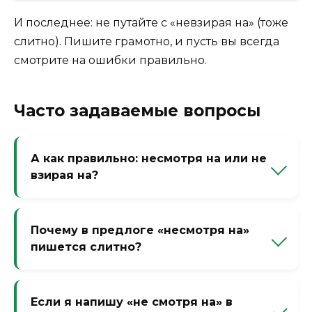
И последнее: не путайте с «невзирая на» (тоже
слитно). Пишите грамотно, и пусть вы всегда
смотрите на ошибки правильно.
Часто задаваемые вопросы
А как правильно: несмотря на или не
взирая на?
Оба варианта правильные, но «невзирая
на» более книжный. «Несмотря на» —
Почему в предлоге «несмотря на»
универсальный предлог.
пишется слитно?
Потому что это производный предлог,
который застыл в такой форме. Частица
Если я напишу «не смотря на» в
«не» стала частью слова.