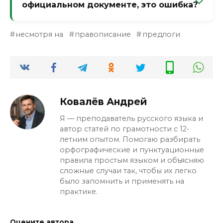
официальном документе, это ошибка?
Да, если вы имели в виду предлог. В
несмотря на
правописание
предлоги
деловой речи используется только
слитный вариант.
Ковалёв Андрей
Я — преподаватель русского языка и
автор статей по грамотности с 12-
летним опытом. Помогаю разбирать
орфографические и пунктуационные
правила простым языком и объясняю
сложные случаи так, чтобы их легко
было запомнить и применять на
практике.
Оцените автора