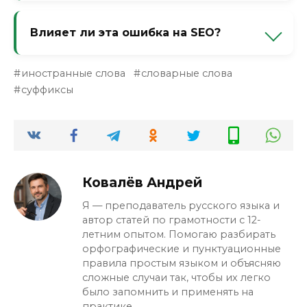
одна И, но с Й в конце.
Из-за путаницы с родительным падежом
множественного числа («версий» — с Й). А
Влияет ли эта ошибка на SEO?
также из-за того, что окончание -ия
визуально воспринимается как две И.
Да. По запросу «версиия» трафика нет. Все
иностранные слова
словарные слова
ищут «версия». Ошибка убивает весь
суффиксы
детективный трафик.
Ковалёв Андрей
Я — преподаватель русского языка и
автор статей по грамотности с 12-
летним опытом. Помогаю разбирать
орфографические и пунктуационные
правила простым языком и объясняю
сложные случаи так, чтобы их легко
было запомнить и применять на
практике.