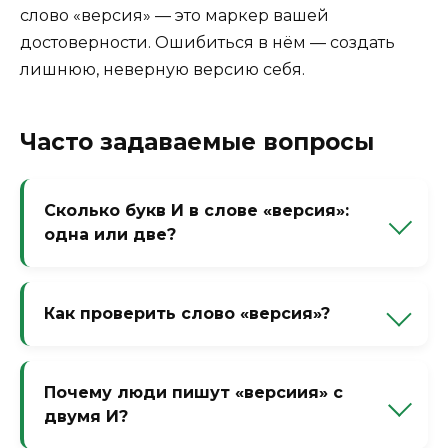
слово «версия» — это маркер вашей
достоверности. Ошибиться в нём — создать
лишнюю, неверную версию себя.
Часто задаваемые вопросы
Сколько букв И в слове «версия»:
одна или две?
Одна буква И. «Версия» — именительный
падеж единственного числа. «Версиия» —
Как проверить слово «версия»?
грубая ошибка.
Вспомните слово «акция» или «порция». В
именительном падеже одна И. Или
Почему люди пишут «версиия» с
измените падеж: «версии» (родительный
двумя И?
падеж единственного числа) — здесь