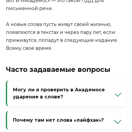
Вот и «Академос» — это такой ПДД для
письменной речи.
А новые слова пусть живут своей жизнью,
появляются в текстах и через пару лет, если
приживутся, попадут в следующие издания.
Всему своё время.
Часто задаваемые вопросы
Могу ли я проверить в Академосе
ударение в слове?
Нет, это орфографический ресурс, а не
орфоэпический. Для ударений есть
Почему там нет слова «лайфхак»?
другие словари, например «Русское
словесное ударение».
Потому что оно пока не зафиксировано в