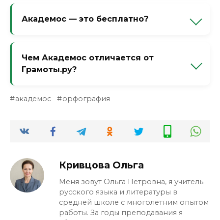
академических орфографических
Академос — это бесплатно?
словарях как устойчивое. Как только
войдёт в норму — появится.
Да, абсолютно бесплатный открытый
ресурс. Никаких подписок и смс.
Чем Академос отличается от
Грамоты.ру?
Грамота.ру — более популярный портал со
академос
орфография
справочной службой и правилами, а
Академос — сугубо база нормативных
написаний от институтских экспертов.
Кривцова Ольга
Меня зовут Ольга Петровна, я учитель
русского языка и литературы в
средней школе с многолетним опытом
работы. За годы преподавания я