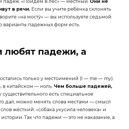
й падеж. «Пойдём в лес» — местный.
Они не
вут в речи.
Если вы учите ребёнка склонять
оворите «на мосту́» — вы используете седьмой.
о варианты падежных форм есть.
 любят падежи, а
остались только у местоимений (I — me — my).
, в китайском — ноль.
Чем больше падежей,
 у существительного есть специальное
то дал, можно менять слова местами — смысл
слов жёсткий: «собака укусила человека» и
 истории. Так что падежи — это не наказание, а