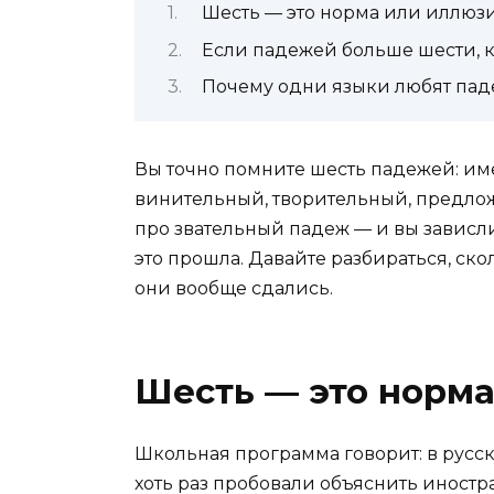
Шесть — это норма или иллюз
Если падежей больше шести, к
Почему одни языки любят паде
Вы точно помните шесть падежей: им
винительный, творительный, предлож
про звательный падеж — и вы зависли 
это прошла. Давайте разбираться, ско
они вообще сдались.
Шесть — это норма
Школьная программа говорит: в русс
хоть раз пробовали объяснить иностр