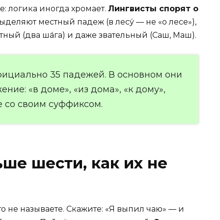
е: логика иногда хромает.
Лингвисты спорят о
ыделяют местный падеж (в лесу́ — не «о лесе»),
тный (два ша́га) и даже звательный (Саш, Маш).
фициально 35 падежей. В основном они
ие: «в доме», «из дома», «к дому»,
 со своим суффиксом.
ше шести, как их не
о не называете. Скажите: «Я выпил чаю» — и