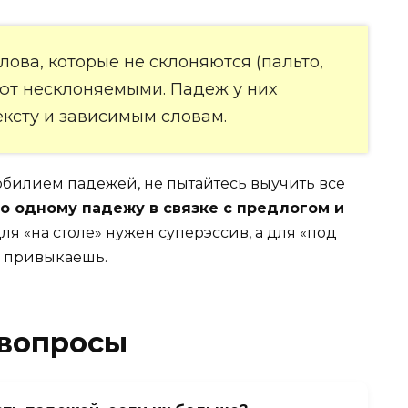
слова, которые не склоняются (пальто,
ают несклоняемыми. Падеж у них
ексту и зависимым словам.
 обилием падежей, не пытайтесь выучить все
по одному падежу в связке с предлогом и
ля «на столе» нужен суперэссив, а для «под
яц привыкаешь.
 вопросы