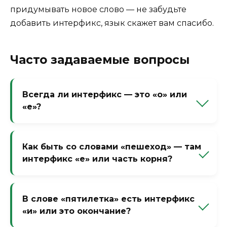
придумывать новое слово — не забудьте
добавить интерфикс, язык скажет вам спасибо.
Часто задаваемые вопросы
Всегда ли интерфикс — это «о» или
«е»?
Нет, есть и другие. «У» в «двухэтажный»
(хотя лингвисты спорят, считать ли «у»
Как быть со словами «пешеход» — там
частью корня), «ё» в «трёхколёсный», «а» в
интерфикс «е» или часть корня?
«пятиэтажка», «и» в «сороконожка»
(сорок+о+ножка? нет, «и» — особый
«Пеш» (от «пеший») + «е» + «ход».
случай). Но 90% случаев — это «о» и «е».
Интерфикс «е», потому что «пеш» и «ход»
В слове «пятилетка» есть интерфикс
— два корня. Проверка: без «е» —
«и» или это окончание?
«пешход» — неудобно, но смысл ясен.