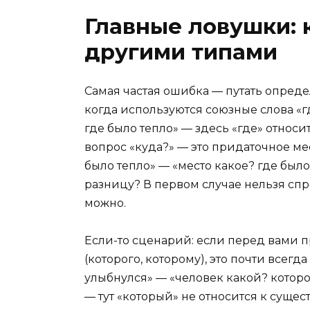
Главные ловушки: к
другими типами
Самая частая ошибка — путать опред
когда используются союзные слова «где
где было тепло» — здесь «где» относи
вопрос «куда?» — это придаточное ме
было тепло» — «место какое? где был
разницу? В первом случае нельзя спро
можно.
Если-то сценарий: если перед вами 
(которого, которому), это почти всегд
улыбнулся» — «человек какой? котором
— тут «который» не относится к суще