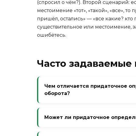
(спросил о чём?). Второй сценарий: 
местоимение «тот», «такой», «все», то
пришёл, остались» — «все какие? кто
существительное или местоимение, з
ошибётесь.
Часто задаваемые
Чем отличается придаточное оп
оборота?
Причастный оборот — это не прида
нельзя заменить на «который»? Мож
Может ли придаточное определи
которая лежит на столе». Но у прич
сказуемого в личной форме. Это р