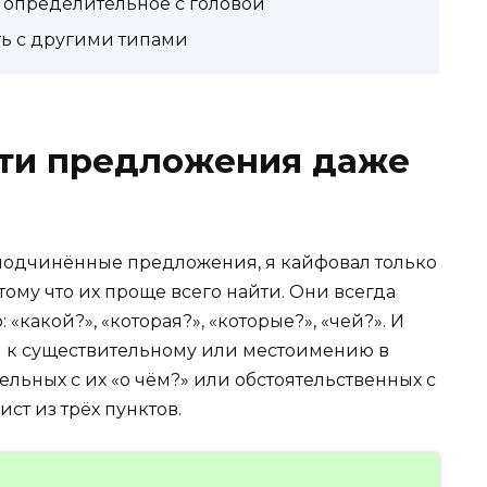
 определительное с головой
ть с другими типами
эти предложения даже
подчинённые предложения, я кайфовал только
ому что их проще всего найти. Они всегда
«какой?», «которая?», «которые?», «чей?». И
ся к существительному или местоимению в
ельных с их «о чём?» или обстоятельственных с
ист из трёх пунктов.