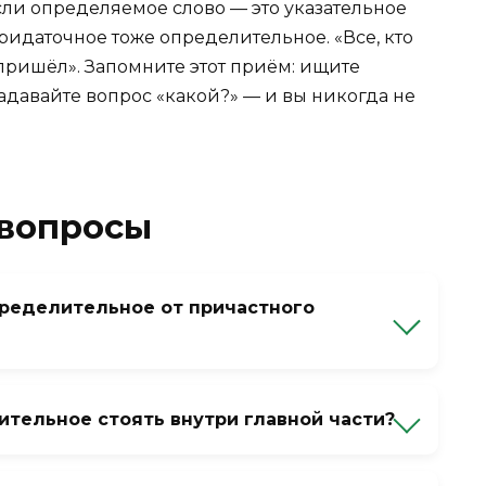
если определяемое слово — это указательное
 придаточное тоже определительное. «Все, кто
 пришёл». Запомните этот приём: ищите
адавайте вопрос «какой?» — и вы никогда не
 вопросы
ределительное от причастного
точное, а обособленное определение. Его
но: «Книга, лежащая на столе» → «Книга,
тельное стоять внутри главной части?
астного оборота нет союзного слова и
азные синтаксические конструкции.