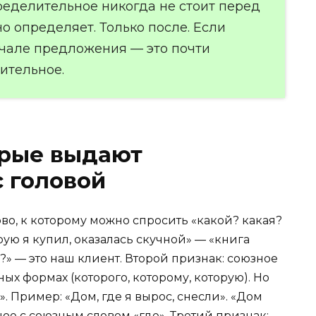
ределительное никогда не стоит перед
но определяет. Только после. Если
ачале предложения — это почти
ительное.
орые выдают
 головой
во, к которому можно спросить «какой? какая?
рую я купил, оказалась скучной» — «книга
?» — это наш клиент. Второй признак: союзное
ных формах (которого, которому, которую). Но
й». Пример: «Дом, где я вырос, снесли». «Дом
ое с союзным словом «где». Третий признак: