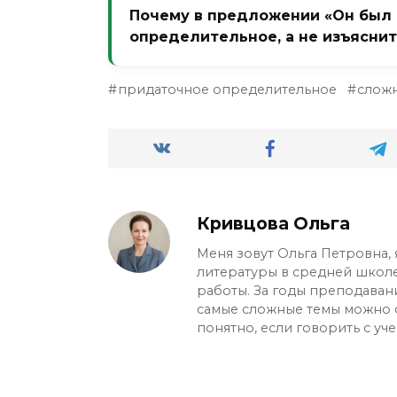
Почему в предложении «Он был т
определительное, а не изъясни
Потому что «тем» — указательное 
придаточное определительное
слож
Вопрос: «тем каким? кого искал». 
я искал». Изъяснительное отвечало 
Кривцова Ольга
Меня зовут Ольга Петровна, 
литературы в средней школ
работы. За годы преподавани
самые сложные темы можно 
понятно, если говорить с уч