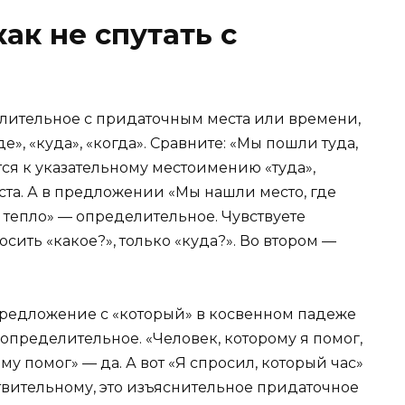
ак не спутать с
елительное с придаточным места или времени,
», «куда», «когда». Сравните: «Мы пошли туда,
тся к указательному местоимению «туда»,
ста. А в предложении «Мы нашли место, где
о тепло» — определительное. Чувствуете
сить «какое?», только «куда?». Во втором —
предложение с «который» в косвенном падеже
а определительное. «Человек, которому я помог,
у помог» — да. А вот «Я спросил, который час»
ствительному, это изъяснительное придаточное