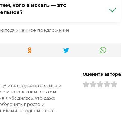
ем, кого я искал» — это
тельное?
местоимение в значении «тем человеком».
ноподчиненное предложение
Можно заменить на «тем человеком, которого
бы на вопрос «о чём?» или «что?».
Оцените автора
я учитель русского языка и
е с многолетним опытом
я я убедилась, что даже
объяснить просто и
ениками на одном языке.