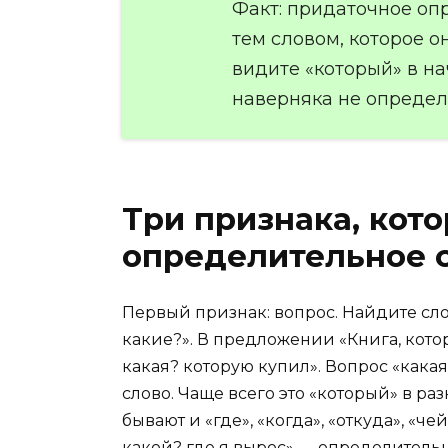
Факт: придаточное оп
тем словом, которое о
видите «который» в н
наверняка не определ
Три признака, кот
определительное с
Первый признак: вопрос. Найдите сло
какие?». В предложении «Книга, кото
какая? которую купил». Вопрос «какая
слово. Чаще всего это «который» в раз
бывают и «где», «когда», «откуда», «че
какой? где я вырос» — определительн