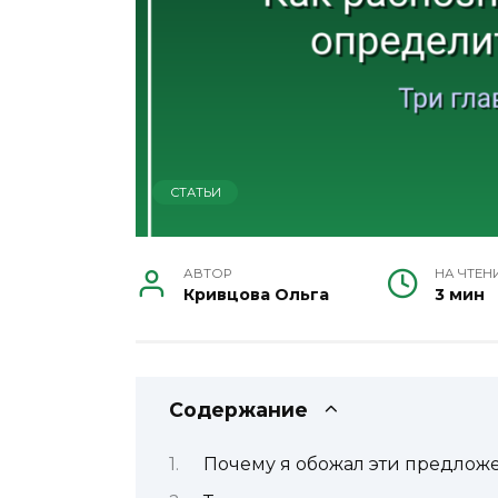
СТАТЬИ
АВТОР
НА ЧТЕН
Кривцова Ольга
3 мин
Содержание
Почему я обожал эти предлож