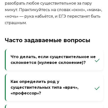
разобрать любое существительное за пару
минут. Практикуйтесь на словах «окно», «мама»,
«ночь» — рука набьётся, и ЕГЭ перестанет быть
страшным.
Часто задаваемые вопросы
Что делать, если существительное не
склоняется (нулевое склонение)?
Такие слова (пальто, кино, метро)
называются несклоняемыми. У них
Как определить род у
постоянный признак — «несклоняемое», а
существительных типа «врач»,
род определяется по значению или по
«профессор»?
прилагательному: «новое пальто»
(средний род). В разборе пишите:
Если слово обозначает лицо мужского
склонение — 0 (или «несклоняемое»).