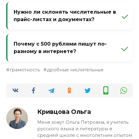
частям: числитель — как целое число,
Нужно ли склонять числительные в
знаменатель — как порядковое.
прайс-листах и документах?
Именительный: две целых пять десятых
часа. Родительный: двух целых пяти
Да, если они идут без существительного в
десятых часа. На практике лучше
нужном падеже. Плохо: оплата до 15 марта
Почему с 500 рублями пишут по-
перефразировать: два с половиной часа.
(оставить как есть). Хорошо: оплата до
разному в интернете?
пятнадцатого марта. В официальных
документах допускается цифровая форма,
Потому что многие боятся и пишут
но устно или в тексте — склоняйте.
грамотность
дробные числительные
цифрами: с 500 рублями — это не
склонение. А если буквами, то правильно:
с пятьюстами рублями. Ошибка
пятистами — это калька с двухсот, но у
пятисот другая схема.
Кривцова Ольга
Меня зовут Ольга Петровна, я учитель
русского языка и литературы в
средней школе с многолетним опытом