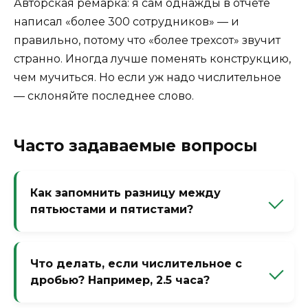
Авторская ремарка: я сам однажды в отчете
написал «более 300 сотрудников» — и
правильно, потому что «более трехсот» звучит
странно. Иногда лучше поменять конструкцию,
чем мучиться. Но если уж надо числительное
— склоняйте последнее слово.
Часто задаваемые вопросы
Как запомнить разницу между
пятьюстами и пятистами?
Представьте, что пятьсот — это пять сотен.
В творительном падеже: пятью сотнями →
Что делать, если числительное с
пятьюстами. Ошибка пятистами
дробью? Например, 2.5 часа?
возникает, когда по ошибке склоняют как
существительное 3-го склонения.
Дробные числительные склоняются по