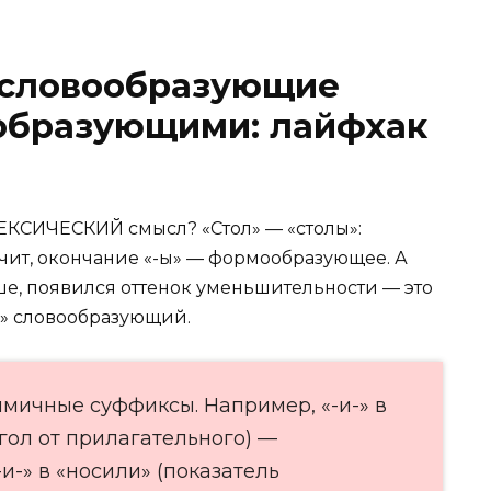
ь словообразующие
образующими: лайфхак
ЛЕКСИЧЕСКИЙ смысл? «Стол» — «столы»:
начит, окончание «-ы» — формообразующее. А
ьше, появился оттенок уменьшительности — это
ик» словообразующий.
имичные суффиксы. Например, «-и-» в
агол от прилагательного) —
и-» в «носили» (показатель