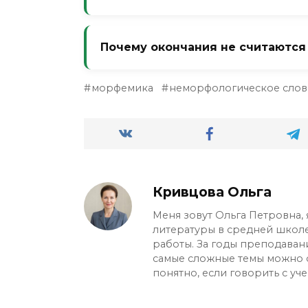
совершенный вид: «зябнуть» -> «оз
Теоретически десятки, практическ
если без морфемы слово не существ
Рекордсмен — корень «вод-»: вода
Почему окончания не считаютс
словообразующая.
обезвоживание… можете продолжит
языке.
Потому что они не создают новое п
морфемика
неморфологическое сло
разных количествах. А «книжка» 
ласкательный). Окончания работаю
расширения словаря.
Кривцова Ольга
Меня зовут Ольга Петровна, 
литературы в средней школ
работы. За годы преподавани
самые сложные темы можно 
понятно, если говорить с уч