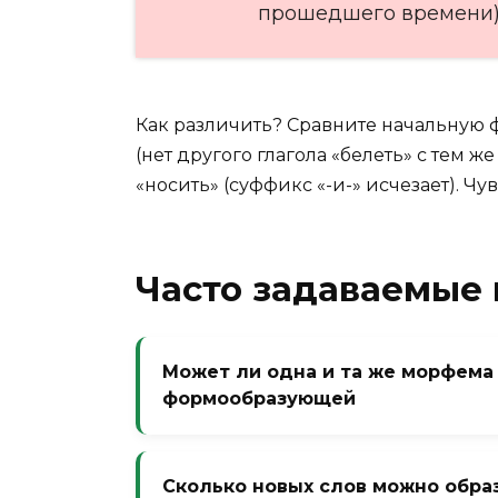
прошедшего времени
Как различить? Сравните начальную ф
(нет другого глагола «белеть» с тем 
«носить» (суффикс «-и-» исчезает). Чу
Часто задаваемые
Может ли одна и та же морфема
формообразующей
Да, в разных словах. Например, суфф
(здесь «-л-»? нет, там «-тель»). А в
Сколько новых слов можно образ
словообразующим («киснуть» -> «