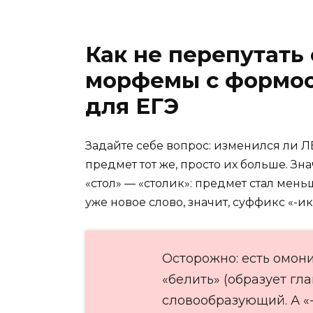
Как не перепутат
морфемы с формо
для ЕГЭ
Задайте себе вопрос: изменился ли 
предмет тот же, просто их больше. З
«стол» — «столик»: предмет стал мен
уже новое слово, значит, суффикс «-
Осторожно: есть омон
«белить» (образует гл
словообразующий. А «-