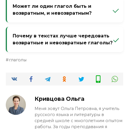
или -сь — он невозвратный. Это
Может ли один глагол быть и
единственное надёжное правило,
возвратным, и невозвратным?
остальное — нюансы контекста.
Нет, это грамматический признак,
который закреплён за словом. Но есть
Почему в текстах лучше чередовать
омонимичные пары: «мучить» (кого-то) и
возвратные и невозвратные глаголы?
«мучиться» (самому) — это разные глаголы,
не одна форма.
Чтобы не было монотонности.
глаголы
Невозвратные дают динамику и
конкретику, возвратные — плавность и
оттенок процесса. Как соль и перец: по
отдельности скучно, вместе — вкусно.
Кривцова Ольга
Меня зовут Ольга Петровна, я учитель
русского языка и литературы в
средней школе с многолетним опытом
работы. За годы преподавания я