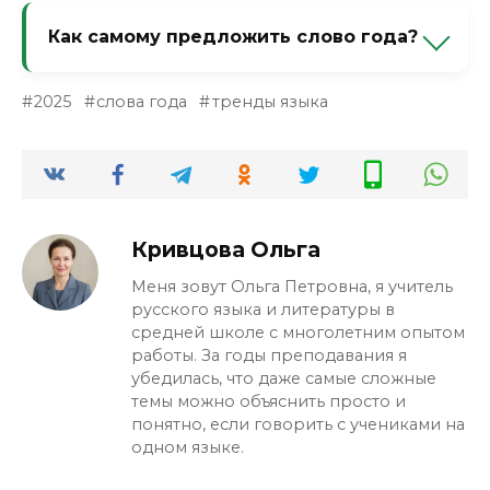
некоторые закрепляются в языке на
Как самому предложить слово года?
десятилетия, например «виртуальный»
или «лайк». Всё зависит от того, останется
Напишите в лингвистические сообщества
ли явление актуальным.
2025
слова года
тренды языка
или на сайты словарей (например,
«Грамота.ру»), приложите примеры
использования в реальной речи. Если
слово подхватит хотя бы пара блогеров с
аудиторией — шансы вырастут.
Кривцова Ольга
Меня зовут Ольга Петровна, я учитель
русского языка и литературы в
средней школе с многолетним опытом
работы. За годы преподавания я
убедилась, что даже самые сложные
темы можно объяснить просто и
понятно, если говорить с учениками на
одном языке.