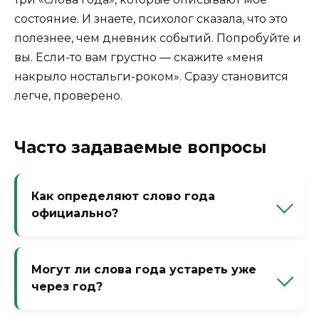
состояние. И знаете, психолог сказала, что это
полезнее, чем дневник событий. Попробуйте и
вы. Если-то вам грустно — скажите «меня
накрыло ностальги-роком». Сразу становится
легче, проверено.
Часто задаваемые вопросы
Как определяют слово года
официально?
Существуют экспертные советы
(например, в Институте русского языка
Могут ли слова года устареть уже
РАН), которые анализируют частотность в
через год?
СМИ и соцсетях, а также учитывают новые
смыслы. Но есть и народное голосование.
Да, многие — это слова-однодневки. Но