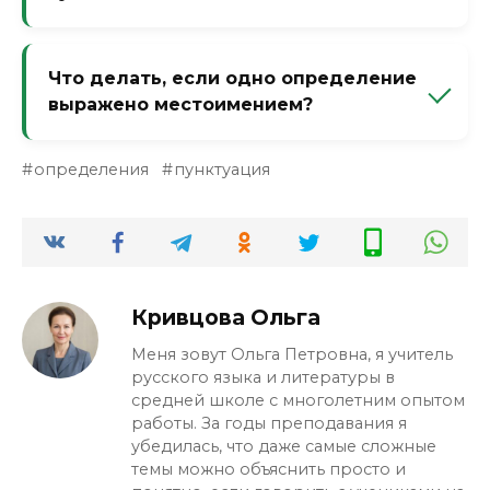
запятой не разделяются. «Новый красный
автомобиль» — запятая не нужна, так как
После существительного определения
новый (время) и красный (цвет) — разные
всегда однородны и разделяются
Что делать, если одно определение
признаки.
запятыми. «Автомобиль новый, красный,
выражено местоимением?
быстрый» — запятые нужны, даже если до
существительного они были бы
Местоимение (мой, этот, какой-то) и
неоднородными.
определения
пунктуация
прилагательное обычно не образуют
однородный ряд. «Мой новый друг» —
запятой нет. «Мой, новый друг» — так не
пишут, это ошибка. Местоимение и
прилагательное относятся к слову по-
разному.
Кривцова Ольга
Меня зовут Ольга Петровна, я учитель
русского языка и литературы в
средней школе с многолетним опытом
работы. За годы преподавания я
убедилась, что даже самые сложные
темы можно объяснить просто и