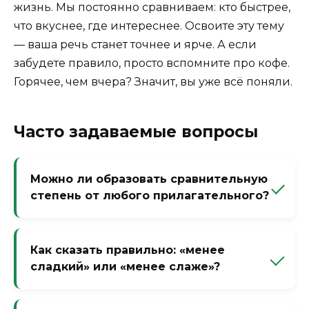
жизнь. Мы постоянно сравниваем: кто быстрее,
что вкуснее, где интереснее. Освоите эту тему
— ваша речь станет точнее и ярче. А если
забудете правило, просто вспомните про кофе.
Горячее, чем вчера? Значит, вы уже всё поняли.
Часто задаваемые вопросы
Можно ли образовать сравнительную
степень от любого прилагательного?
Нет. От качественных прилагательных —
да. От относительных (деревянный,
Как сказать правильно: «менее
зимний) и притяжательных (мамин,
сладкий» или «менее слаже»?
лисий) — почти нет. Но язык живёт,
иногда такие формы появляются в
Только «менее сладкий». Слова «слаже» не
разговорной речи, хотя это спорно.