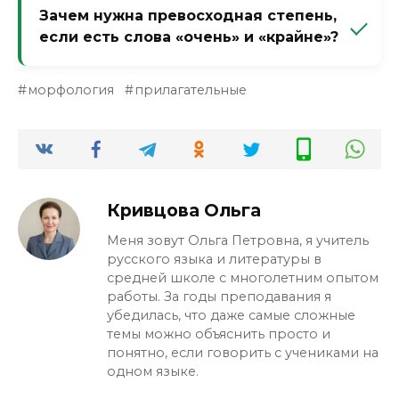
существует. Составная форма требует
Зачем нужна превосходная степень,
неизменяемого прилагательного в
если есть слова «очень» и «крайне»?
начальной форме.
«Очень умный» — это просто высокая
морфология
прилагательные
степень признака. «Умнейший» — уже
сравнение с другими. Превосходная
степень всегда подразумевает, что
предмет превосходит всех остальных по
этому признаку.
Кривцова Ольга
Меня зовут Ольга Петровна, я учитель
русского языка и литературы в
средней школе с многолетним опытом
работы. За годы преподавания я
убедилась, что даже самые сложные
темы можно объяснить просто и
понятно, если говорить с учениками на
одном языке.