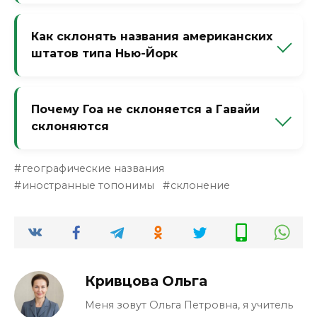
Нет, потому что заканчивается на -и. «На
Бали», «из Бали». Хотя многие ошибочно
Как склонять названия американских
говорят «на Балии» — это грубая ошибка.
штатов типа Нью-Йорк
По общему правилу: Нью-Йорк — в Нью-
Йорке. Обе части склоняются? Нет, только
Почему Гоа не склоняется а Гавайи
последняя, потому что «Нью» — это
склоняются
прилагательное, застывшее.
«Гоа» заканчивается на -а, но это
географические названия
исключение (не склоняется из-за
иностранные топонимы
склонение
экзотичности). «Гавайи» — множественное
число, склоняется как «сани»: на Гавайях, с
Гавайев.
Кривцова Ольга
Меня зовут Ольга Петровна, я учитель