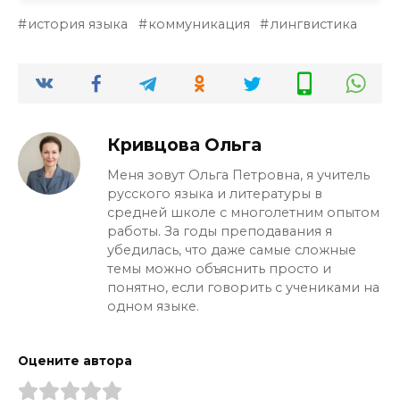
Мы лишимся искусства, религии и
история языка
коммуникация
лингвистика
большей части шуток. Останется сухая
инструкция. Символическое мышление
— это то, что сделало нас людьми.
Кривцова Ольга
Меня зовут Ольга Петровна, я учитель
русского языка и литературы в
средней школе с многолетним опытом
работы. За годы преподавания я
убедилась, что даже самые сложные
темы можно объяснить просто и
понятно, если говорить с учениками на
одном языке.
Оцените автора