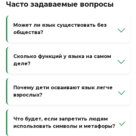
Часто задаваемые вопросы
Может ли язык существовать без
общества?
Нет. Язык рождается только в
коммуникации. Даже придуманные
Сколько функций у языка на самом
языки (эсперанто, клингонский)
деле?
создаются для общения, пусть и в
вымышленном сообществе.
Лингвисты выделяют от 6 до 12, но
основные: коммуникативная,
Почему дети осваивают язык легче
символическая, эмоциональная,
взрослых?
метаязыковая (язык для описания языка)
и перформативная.
У детей пластичный мозг и нет страха
ошибки. Взрослые же тормозят себя
Что будет, если запретить людям
анализом и перфекционизмом. Но
использовать символы и метафоры?
выучить новый язык можно в любом
возрасте — просто дольше.