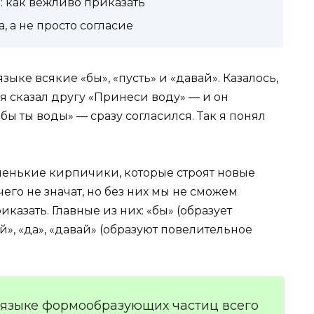
й»: как вежливо приказать
, а не просто согласие
зыке всякие «бы», «пусть» и «давай». Казалось,
я сказал другу «Принеси воду» — и он
бы ты воды» — сразу согласился. Так я понял
енькие кирпичики, которые строят новые
его не значат, но без них мы не сможем
казать. Главные из них: «бы» (образует
й», «да», «давай» (образуют повелительное
 языке формообразующих частиц всего