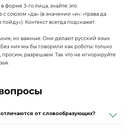
в форме 3-го лица, знайте: это
с союзом «да» (в значении «и»: «трава да
 пойду»). Контекст всегда подскажет.
ие, но важные. Они делают русский язык
ез них мы бы говорили как роботы: только
, просим, разрешаем. Так что не игнорируйте
зья.
 вопросы
отличаются от словообразующих?
ова (бы — условное наклонение, пусть —
 создают новые слова с другим