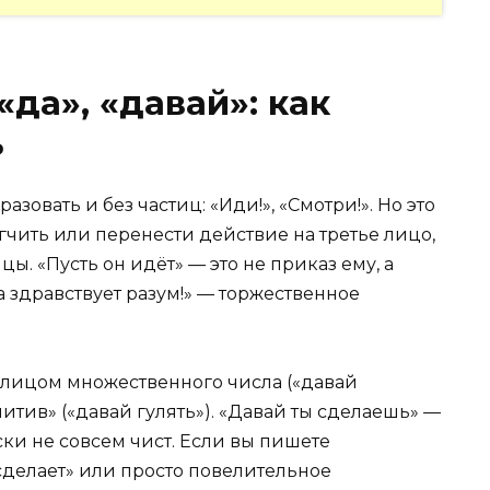
«да», «давай»: как
ь
овать и без частиц: «Иди!», «Смотри!». Но это
ягчить или перенести действие на третье лицо,
. «Пусть он идёт» — это не приказ ему, а
 здравствует разум!» — торжественное
-м лицом множественного числа («давай
итив» («давай гулять»). «Давай ты сделаешь» —
ки не совсем чист. Если вы пишете
сделает» или просто повелительное