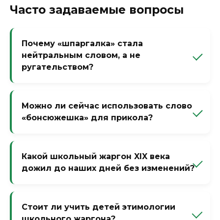
Часто задаваемые вопросы
Почему «шпаргалка» стала
нейтральным словом, а не
ругательством?
Потому что списывают все. И учителя, и
ученики. Слово потеряло обличительный
Можно ли сейчас использовать слово
заряд и стало просто названием
«бонсюжешка» для прикола?
инструмента. Как «калькулятор» — раньше
тоже осуждали, а теперь норма.
Можно, но вас не поймут 99% людей.
Только филологи-историки. Если хотите
Какой школьный жаргон XIX века
блеснуть — скажите «ты сегодня прямо
дожил до наших дней без изменений?
бонсюжешка». Эффект будет как от фразы
«ты мой герундий» — удивление и
«Дурак» — да, извините. Означало «глупый
лёгкий испуг.
ученик». И «болван» — изначально
Стоит ли учить детей этимологии
«невыученный урок» (от болван — чурбан,
школьного жаргона?