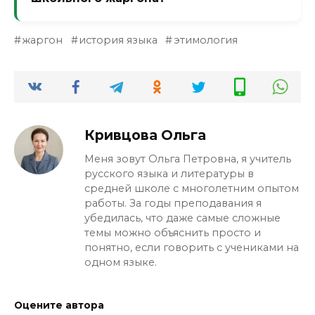
пустая голова). Печально, но эти слова
живучи.
Да, это повышает языковую грамотность и
жаргон
история языка
этимология
интерес к истории. Ребёнок узнаёт, что
«шпаргалка» — не матерное слово, а
просто старая бумажка. Страх перед
«плохими» словами уходит, и язык
становится роднее.
Кривцова Ольга
Меня зовут Ольга Петровна, я учитель
русского языка и литературы в
средней школе с многолетним опытом
работы. За годы преподавания я
убедилась, что даже самые сложные
темы можно объяснить просто и
понятно, если говорить с учениками на
одном языке.
Оцените автора