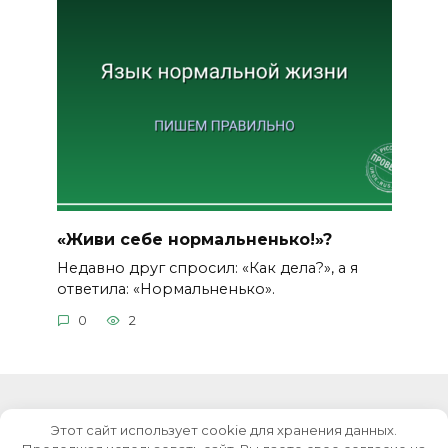
«Живи себе нормальненько!»?
Недавно друг спросил: «Как дела?», а я
ответила: «Нормальненько».
0
2
Этот сайт использует cookie для хранения данных.
© 2026 Уроки русского языка