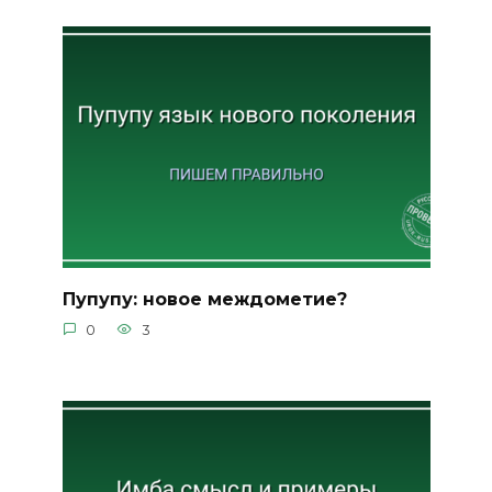
Пупупу: новое междометие?
0
3